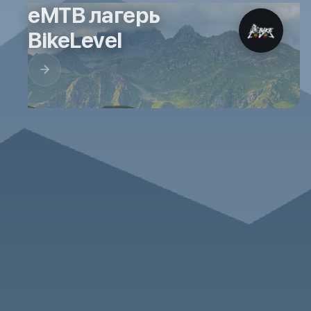
eMTB лагерь
BikeLevel